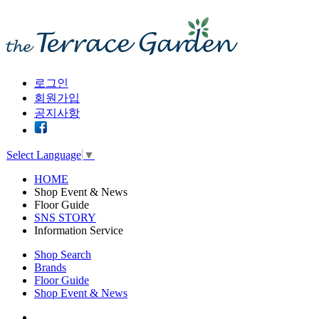
로그인
회원가입
공지사항
Select Language
▼
HOME
Shop Event & News
Floor Guide
SNS STORY
Information Service
Shop Search
Brands
Floor Guide
Shop Event & News